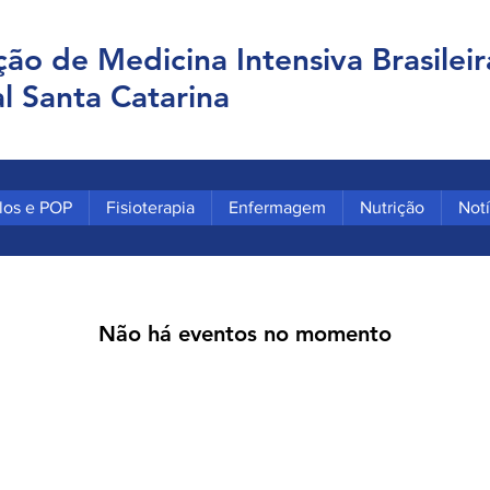
ção de Medicina Intensiva Brasileir
l Santa Catarina
los e POP
Fisioterapia
Enfermagem
Nutrição
Notí
Não há eventos no momento
eira - Regional Santa Catarina
gunda a sexta-feira - Das 08h às 12h)