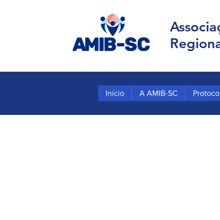
Associa
Regiona
Início
A AMIB-SC
Protoco
Contato:
Associação de Medicina Intensiva Brasil
Fone/Whatsapp: (48) 99946-7766 (De se