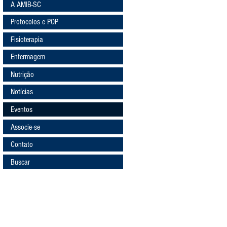
A AMIB-SC
Protocolos e POP
Fisioterapia
Enfermagem
Nutrição
Notícias
Eventos
Associe-se
Contato
Buscar