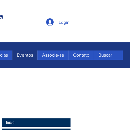
a
Login
cias
Eventos
Associe-se
Contato
Buscar
Início