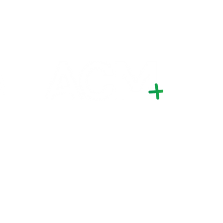
 -
Saco Grande - Florianópolis/SC -
CEP 88032-005
FILIADA A
pyright(c) Socati - Sociedade Catarinense de Terapia Intensiva