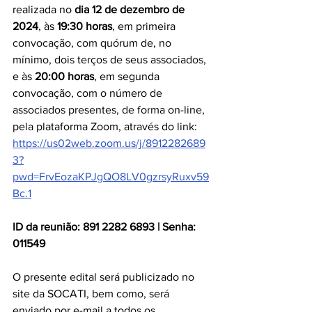
realizada no 
dia 12 de dezembro de 
2024
, às 
19:30 horas
, em primeira 
convocação, com quórum de, no 
mínimo, dois terços de seus associados, 
e às 
20:00 horas
, em segunda 
convocação, com o número de 
associados presentes, de forma on-line, 
pela plataforma Zoom, através do link: 
https://us02web.zoom.us/j/8912282689
3?
pwd=FrvEozaKPJgQO8LV0gzrsyRuxv59
Bc.1
ID da reunião: 891 2282 6893 | Senha: 
011549
O presente edital será publicizado no 
site da SOCATI, bem como, será 
enviado por e-mail a todos os 